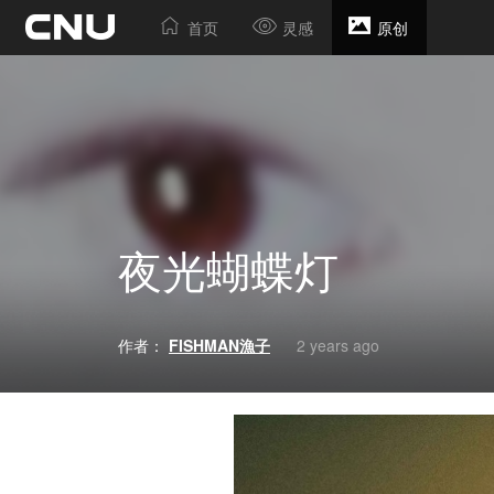
首页
灵感
原创
夜光蝴蝶灯
作者：
FISHMAN漁子
2 years ago