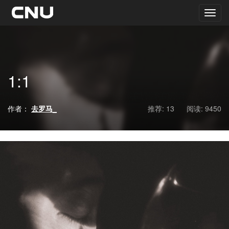
1:1
作者：
去罗马_
推荐: 13
阅读:
9450