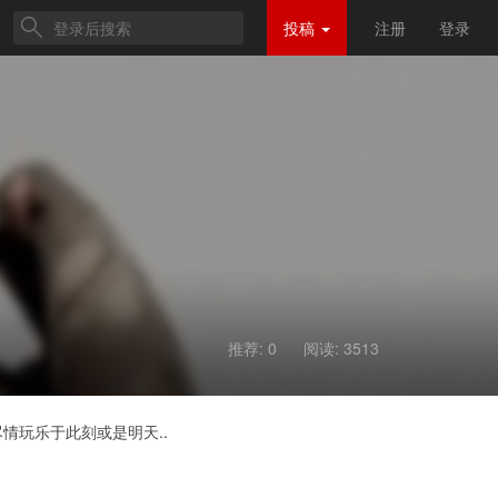
投稿
注册
登录
推荐: 0
阅读:
3513
情玩乐于此刻或是明天..