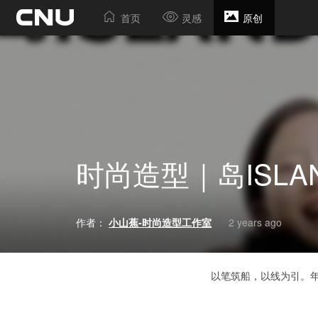
首页
灵感
原创
时尚造型｜岛ISLA
作者：
小山蕉-时尚造型工作室
2 years ago
以笔筑船，以线为引。年