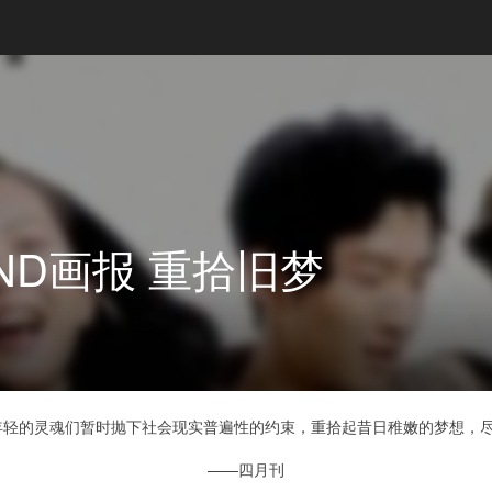
ND画报 重拾旧梦
轻的灵魂们暂时抛下社会现实普遍性的约束，重拾起昔日稚嫩的梦想，尽
——四月刊