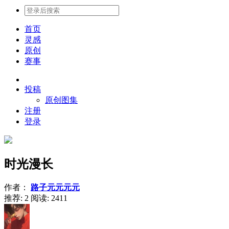
首页
灵感
原创
赛事
投稿
原创图集
注册
登录
时光漫长
作者：
路子元元元元
推荐: 2
阅读:
2411