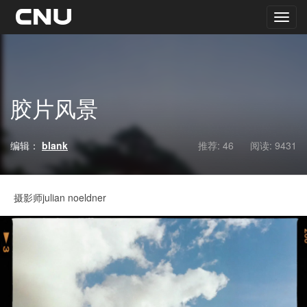
胶片风景
编辑：
blank
推荐: 46
阅读:
9431
摄影师julian noeldner