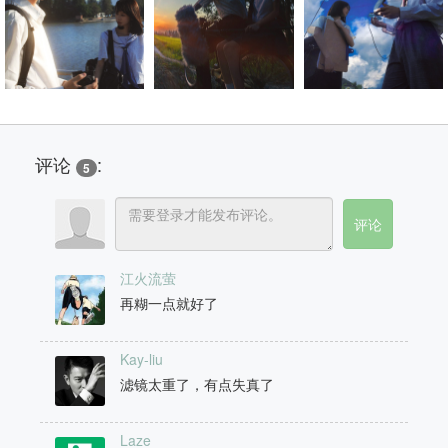
评论
:
5
江火流萤
再糊一点就好了
Kay-liu
滤镜太重了，有点失真了
Laze