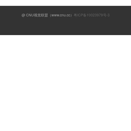
@ CNU视觉联盟（www.cnu.cc）
粤ICP备10023979号-3