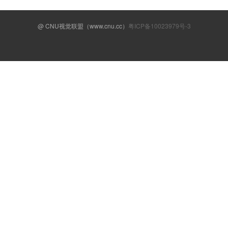
@ CNU视觉联盟（www.cnu.cc）
粤ICP备10023979号-3