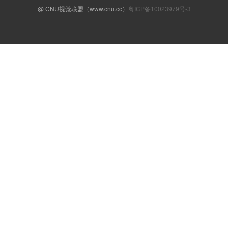
@ CNU视觉联盟（www.cnu.cc）
粤ICP备10023979号-3