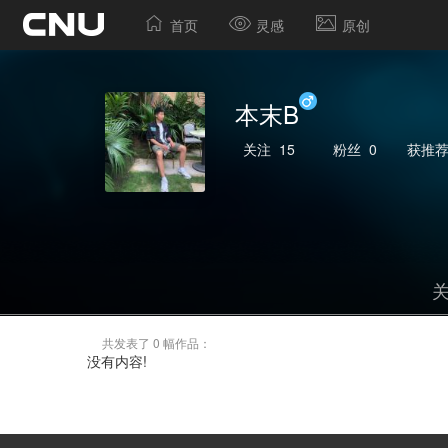
首页
灵感
原创
本末B
关注
15
粉丝
0
获推
共发表了 0 幅作品：
没有内容!