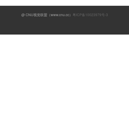
@ CNU视觉联盟（www.cnu.cc）
粤ICP备10023979号-3