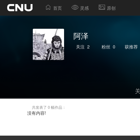
首页
灵感
原创
阿泽
关注
2
粉丝
0
获推荐
共发表了 0 幅作品：
没有内容!