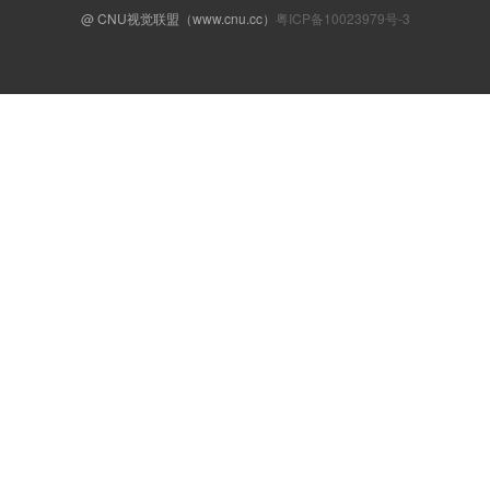
@ CNU视觉联盟（www.cnu.cc）
粤ICP备10023979号-3