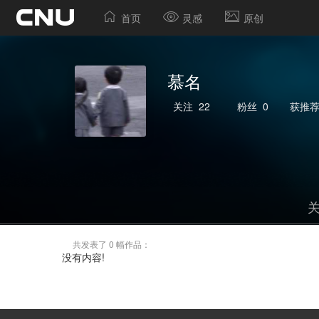
首页
灵感
原创
慕名
关注
22
粉丝
0
获推
共发表了 0 幅作品：
没有内容!