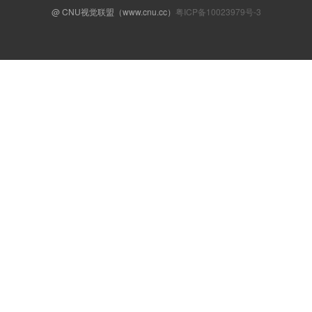
@ CNU视觉联盟（www.cnu.cc）
粤ICP备10023979号-3