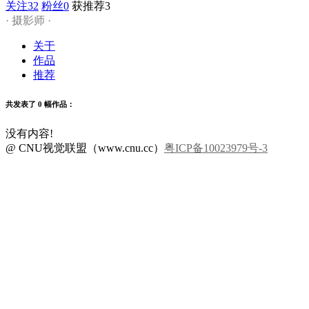
关注
32
粉丝
0
获推荐
3
· 摄影师 ·
关于
作品
推荐
共发表了 0 幅作品：
没有内容!
@ CNU视觉联盟（www.cnu.cc）
粤ICP备10023979号-3