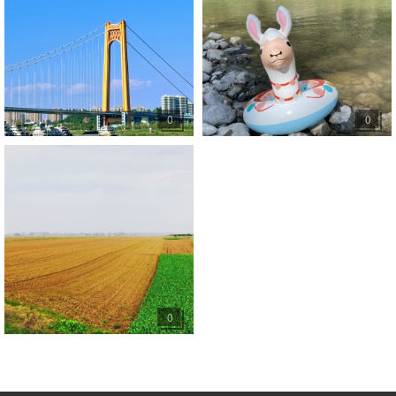
0
0
0