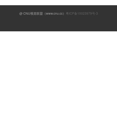
@ CNU视觉联盟（www.cnu.cc）
粤ICP备10023979号-3