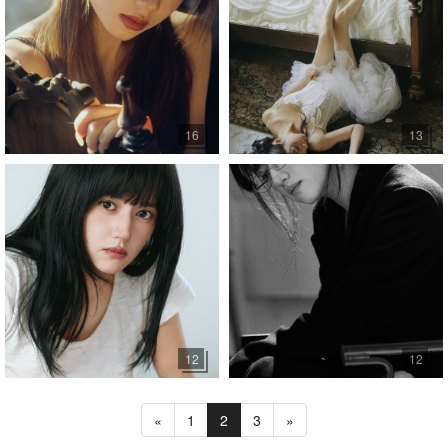
16
13
12
12
«
1
2
3
»