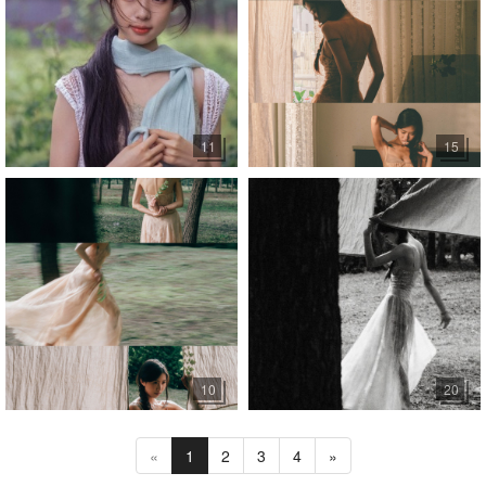
11
15
10
20
«
1
2
3
4
»