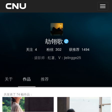
劫翎歌
关注
4
粉丝
302
获推荐
1494
· 摄影师 ·
红薯、V：jielingge25
关于
作品
推荐
共发表了 74 幅作品：