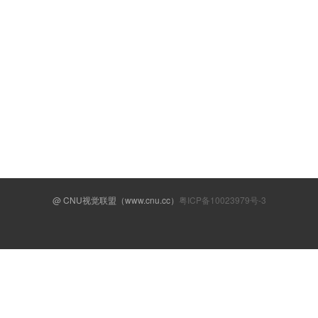
@ CNU视觉联盟（www.cnu.cc）
粤ICP备10023979号-3