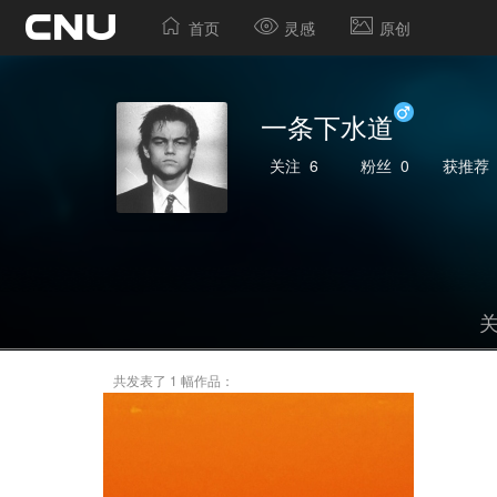
首页
灵感
原创
一条下水道
关注
6
粉丝
0
获推荐
共发表了 1 幅作品：