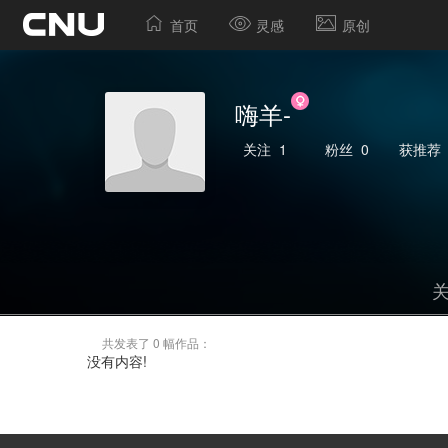
首页
灵感
原创
嗨羊-
关注
1
粉丝
0
获推荐
共发表了 0 幅作品：
没有内容!