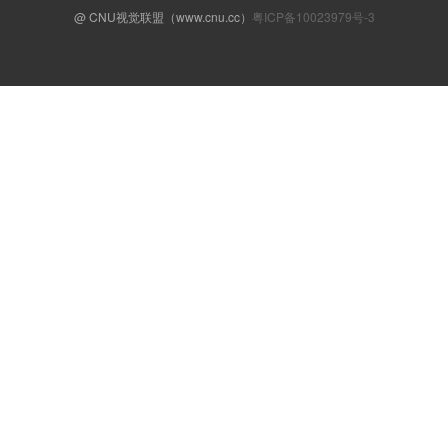
@ CNU视觉联盟（www.cnu.cc）
粤ICP备10023979号-3