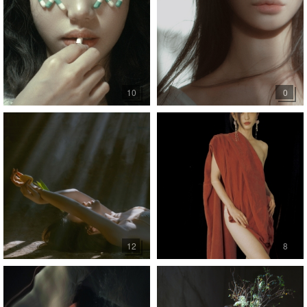
10
0
12
8