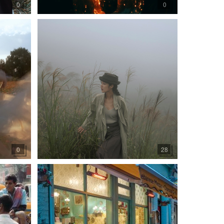
0
0
0
28