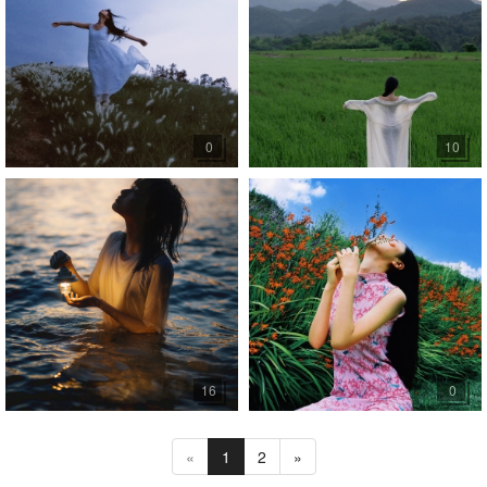
0
10
16
0
«
1
2
»