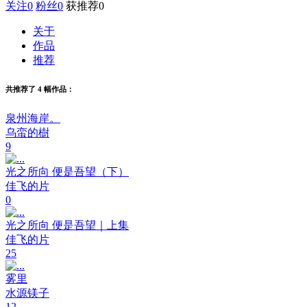
关注
0
粉丝
0
获推荐
0
关于
作品
推荐
共推荐了 4 幅作品：
泉州海岸。
乌蛮的樹
9
光之所向 便是吾望（下）
佳飞的片
0
光之所向 便是吾望｜上集
佳飞的片
25
雾里
水源镁子
12