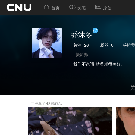
首页
灵感
原创
乔沐冬
关注
26
粉丝
0
获推
· 摄影师 ·
我们不说话 站着就很美好。
共推荐了 42 幅作品：