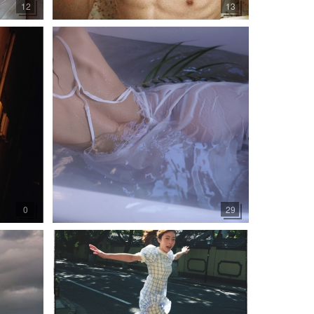
12
13
0
29