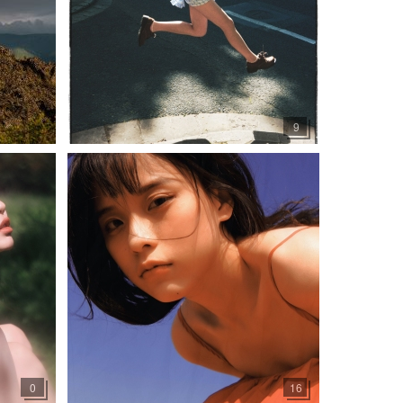
9
0
16