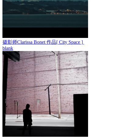
摄影师Clarissa Bonet ​​​​作品[ City Space ] ​​​​
blank