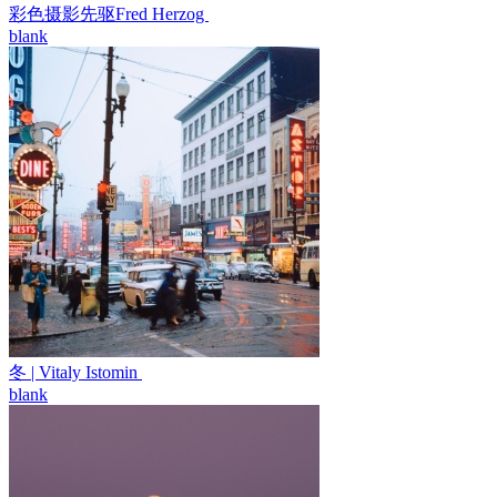
彩色摄影先驱Fred Herzog ​​​​
blank
冬 | Vitaly Istomin ​​​​
blank