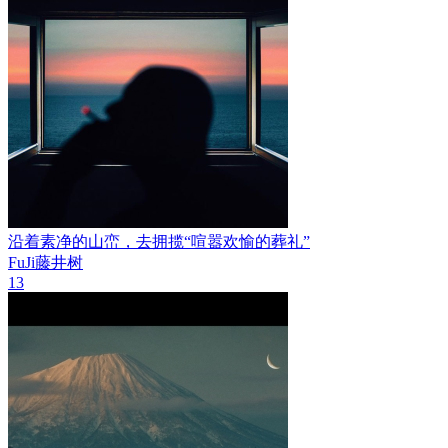
沿着素净的山峦，去拥揽“喧嚣欢愉的葬礼”
FuJi藤井树
13