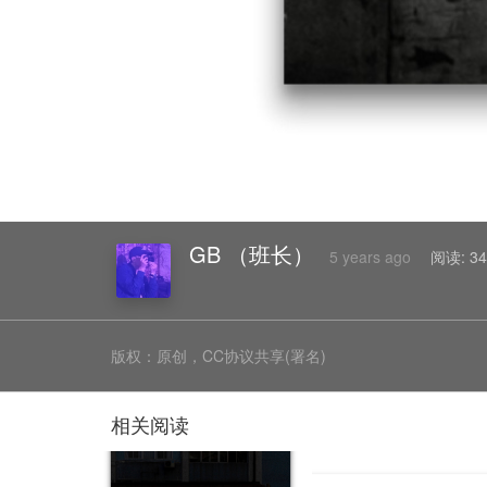
GB （班长）
5 years ago
阅读:
34
版权：原创，CC协议共享(署名)
相关阅读