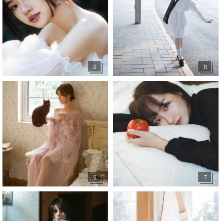
9
8
9
7