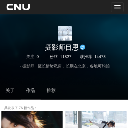
摄影师目恩
关注
0
粉丝
11827
获推荐
14473
· 摄影师 ·
擅长情绪私房，长期在北京，各地可约拍
关于
作品
推荐
共发表了 76 幅作品：