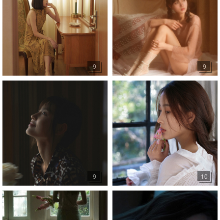
9
9
9
10