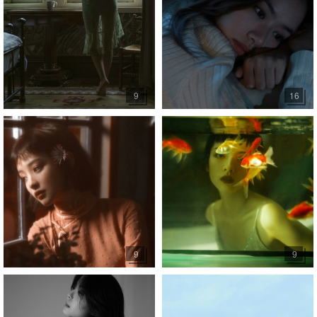
9
16
9
9