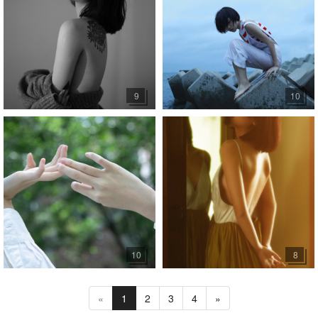
9
10
10
8
«
1
2
3
4
»