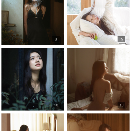
8
9
10
10