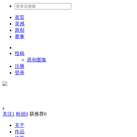
首页
灵感
原创
赛事
投稿
原创图集
注册
登录
s
关注
1
粉丝
0
获推荐
0
关于
作品