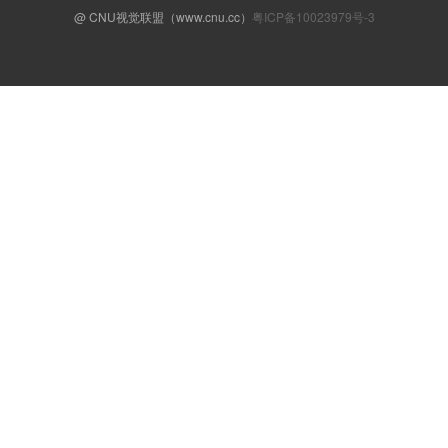
@ CNU视觉联盟（www.cnu.cc）
粤ICP备10023979号-3