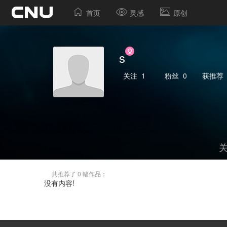
首页
灵感
原创
s
关注
1
粉丝
0
获推荐
共推荐了 0 幅作品：
没有内容!