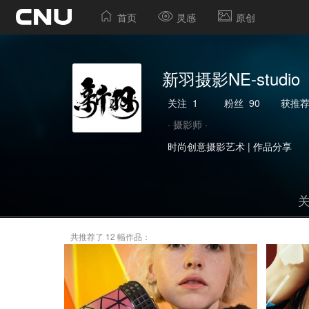
首页
灵感
原创
新羽摄影NE-studio
关注
1
粉丝
90
获推
· 摄影师 ·
时尚创意摄影艺术 | 作品分享
共推荐了 12 幅作品：